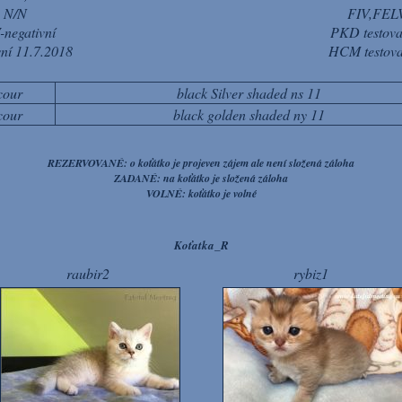
 N/N
FIV,FELV
negativní
PKD testova
ní 11.7.2018
HCM testova
cour
black Silver shaded ns 11
cour
black golden shaded ny 11
REZERVOVANÉ: o koťátko je projeven zájem ale není složená záloha
ZADANÉ: na koťátko je složená záloha
VOLNÉ: koťátko je volné
Koťatka_R
raubir2
rybiz1