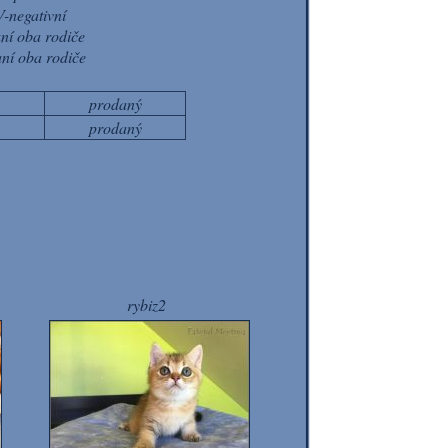
-negativní
ní oba rodiče
ní oba rodiče
prodaný
prodaný
rybiz2