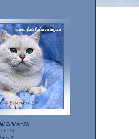
ial Edition*SK
s 11 33
kup.: A