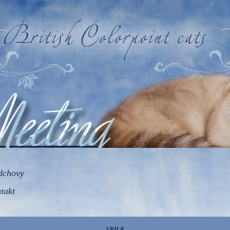
dchovy
takt
VRH R