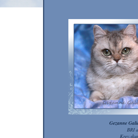
Gezanne Gali
BRI 
Krev.sku