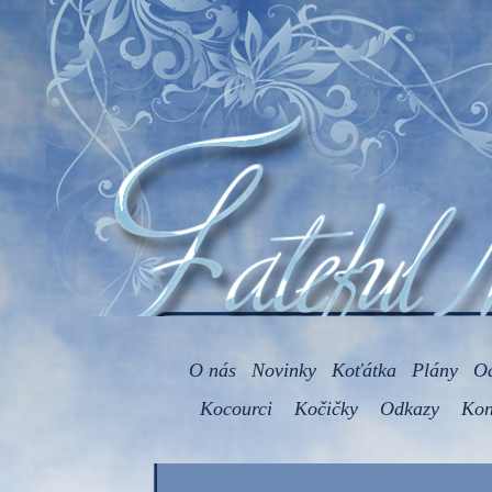
O nás
Novinky
Koťátka
Plány
O
Kocourci
Kočičky
Odkazy
Kon