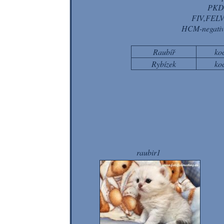
PKD
FIV,FELV-
HCM-negativ
Raubíř
ko
Rybízek
ko
raubir1