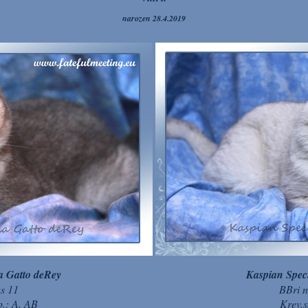
narozen 28.4.2019
a Gatto deRey
Kaspian Spec
as 11
BBri n
p.: A, AB
Krev.s